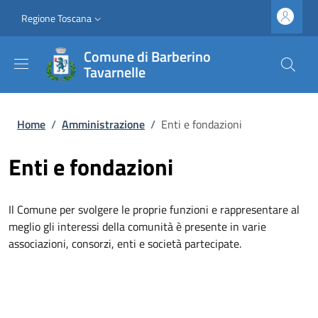
Salta al contenuto principale
Vai al contenuto del piè di pagina
Slim top
Regione Toscana
Comune di Barberino
Tavarnelle
Briciole di pane
Home
/
Amministrazione
/
Enti e fondazioni
Enti e fondazioni
Il Comune per svolgere le proprie funzioni e rappresentare al
meglio gli interessi della comunità è presente in varie
associazioni, consorzi, enti e società partecipate.