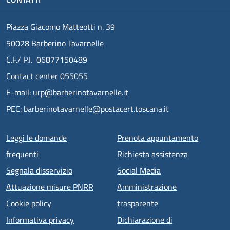
Piazza Giacomo Matteotti n. 39
50028 Barberino Tavarnelle
C.F./ P.I. 06877150489
Contact center 055055
E-mail: urp@barberinotavarnelle.it
PEC: barberinotavarnelle@postacert.toscana.it
Menu piè di pagina
Leggi le domande
Prenota appuntamento
frequenti
Richiesta assistenza
Segnala disservizio
Social Media
Attuazione misure PNRR
Amministrazione
Cookie policy
trasparente
Informativa privacy
Dichiarazione di