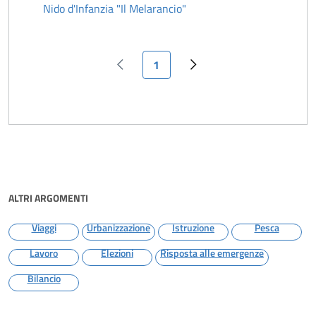
Nido d'Infanzia "Il Melarancio"
Pagina attuale
1
Pagina precedente
Pagina successiva
ALTRI ARGOMENTI
Viaggi
Urbanizzazione
Istruzione
Pesca
Lavoro
Elezioni
Risposta alle emergenze
Bilancio