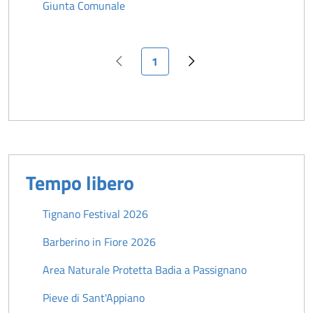
Giunta Comunale
Pagina attuale
1
Pagina precedente
Pagina successiva
Tempo libero
Tignano Festival 2026
Barberino in Fiore 2026
Area Naturale Protetta Badia a Passignano
Pieve di Sant'Appiano