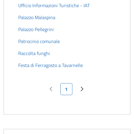
Ufficio Informazioni Turistiche - IAT
Palazzo Malaspina
Palazzo Pellegrini
Patrocinio comunale
Raccolta funghi
Festa di Ferragosto a Tavarnelle
Pagina attuale
1
Pagina precedente
Pagina successiva