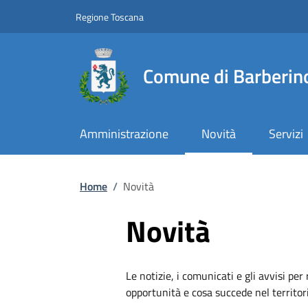
Slim top
Salta al contenuto principale
Vai al contenuto del piè di pagina
Regione Toscana
Comune di Barberino
Amministrazione
Novità
Servizi
Briciole di pane
Home
/
Novità
Novità
Le notizie, i comunicati e gli avvisi per
opportunità e cosa succede nel territo