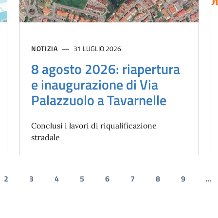
NOTIZIA
31 LUGLIO 2026
8 agosto 2026: riapertura
e inaugurazione di Via
Palazzuolo a Tavarnelle
Conclusi i lavori di riqualificazione
stradale
2
3
4
5
6
7
8
9
…
dente
a attuale
Pagina
Pagina
Pagina
Pagina
Pagina
Pagina
Pagina
Pagina