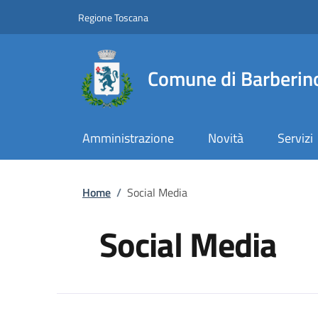
Slim top
Salta al contenuto principale
Vai al contenuto del piè di pagina
Regione Toscana
Comune di Barberino
Amministrazione
Novità
Servizi
Briciole di pane
Home
/
Social Media
Social Media