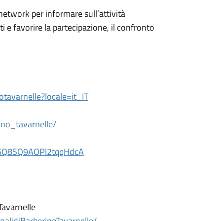
 network per informare sull’attività
 e favorire la partecipazione, il confronto
tavarnelle?locale=it_IT
no_tavarnelle/
k6Q8SQ9AOPl2tqqHdcA
Tavarnelle
alidiBarberinoTavarnelle/