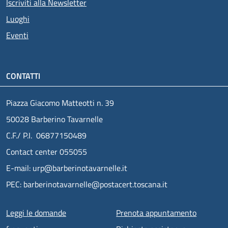
Iscriviti alla Newsletter
Luoghi
Eventi
CONTATTI
Piazza Giacomo Matteotti n. 39
50028 Barberino Tavarnelle
C.F./ P.I. 06877150489
Contact center 055055
E-mail: urp@barberinotavarnelle.it
PEC: barberinotavarnelle@postacert.toscana.it
Menu piè di pagina
Leggi le domande
Prenota appuntamento