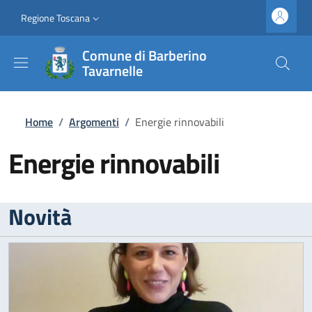
Salta al contenuto principale
Vai al contenuto del piè di pagina
Slim top
Regione Toscana
Comune di Barberino
Tavarnelle
Briciole di pane
Home
/
Argomenti
/
Energie rinnovabili
Energie rinnovabili
Novità