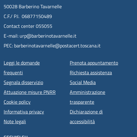
50028 Barberino Tavarnelle
C.F./ P.I. 06877150489
Contact center 055055
E-mail: urp@barberinotavarnelle.it
PEC: barberinotavarnelle@postacert.toscana.it
Menu piè di pagina
Leggi le domande
Prenota appuntamento
frequenti
Richiesta assistenza
Segnala disservizio
Social Media
Attuazione misure PNRR
Amministrazione
Cookie policy
trasparente
Informativa privacy
Dichiarazione di
Note legali
accessibilità