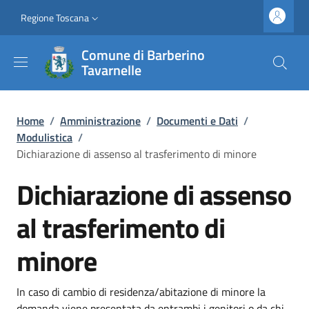
Salta al contenuto principale
Vai al contenuto del piè di pagina
Slim top
Regione Toscana
Comune di Barberino
Tavarnelle
Briciole di pane
Home
/
Amministrazione
/
Documenti e Dati
/
Modulistica
/
Dichiarazione di assenso al trasferimento di minore
Dichiarazione di assenso
al trasferimento di
minore
Dettagli
In caso di cambio di residenza/abitazione di minore la
domanda viene presentata da entrambi i genitori o da chi