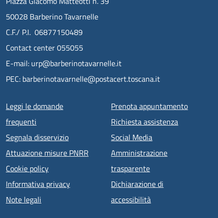
Piazza Giacomo Matteotti n. 39
50028 Barberino Tavarnelle
C.F./ P.I. 06877150489
Contact center 055055
E-mail: urp@barberinotavarnelle.it
PEC: barberinotavarnelle@postacert.toscana.it
Menu piè di pagina
Leggi le domande
Prenota appuntamento
frequenti
Richiesta assistenza
Segnala disservizio
Social Media
Attuazione misure PNRR
Amministrazione
Cookie policy
trasparente
Informativa privacy
Dichiarazione di
Note legali
accessibilità