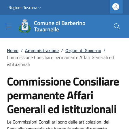
Salta al contenuto principale
Vai al contenuto del piè di pagina
Slim top
Regione Toscana
Comune di Barberino
Tavarnelle
Briciole di pane
Home
/
Amministrazione
/
Organi di Governo
/
Commissione Consiliare permanente Affari Generali ed
istituzionali
Commissione Consiliare
permanente Affari
Generali ed istituzionali
Dettagli
Le Commissioni Consiliari sono delle articolazioni del
Consiglio comunale che hanno funzione di proposta,