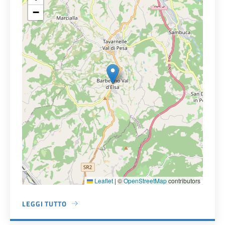
−
Leaflet
|
©
OpenStreetMap
contributors
LEGGI TUTTO
A PROPOSITO DI PALAZZO COMUNALE - SEDE DI BARBERIN