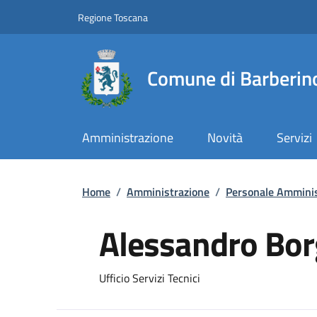
Slim top
Salta al contenuto principale
Vai al contenuto del piè di pagina
Regione Toscana
Comune di Barberino
Amministrazione
Novità
Servizi
Briciole di pane
Home
/
Amministrazione
/
Personale Amminis
Alessandro Bor
Ufficio Servizi Tecnici