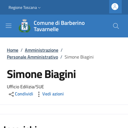
Salta al contenuto principale
Vai al contenuto del piè di pagina
Slim top
Regione Toscana
Comune di Barberino
Tavarnelle
Briciole di pane
Home
/
Amministrazione
/
Personale Amministrativo
/
Simone Biagini
Simone Biagini
Ufficio Edilizia/SUE
Condividi
Vedi azioni