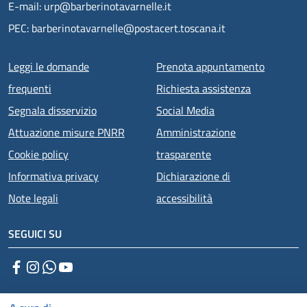
E-mail: urp@barberinotavarnelle.it
PEC: barberinotavarnelle@postacert.toscana.it
Menu piè di pagina
Leggi le domande
Prenota appuntamento
frequenti
Richiesta assistenza
Segnala disservizio
Social Media
Attuazione misure PNRR
Amministrazione
Cookie policy
trasparente
Informativa privacy
Dichiarazione di
Note legali
accessibilità
SEGUICI SU
Facebook
Instagram
WhatsApp
YouTube