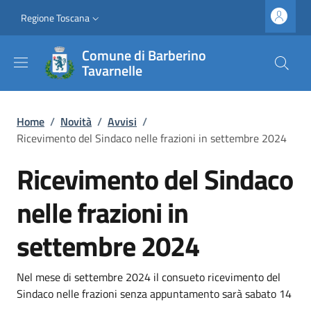
Salta al contenuto principale
Vai al contenuto del piè di pagina
Slim top
Regione Toscana
Comune di Barberino
Tavarnelle
Briciole di pane
Home
/
Novità
/
Avvisi
/
Ricevimento del Sindaco nelle frazioni in settembre 2024
Ricevimento del Sindaco
nelle frazioni in
settembre 2024
Dettagli
Descrizione breve
Nel mese di settembre 2024 il consueto ricevimento del
Sindaco nelle frazioni senza appuntamento sarà sabato 14