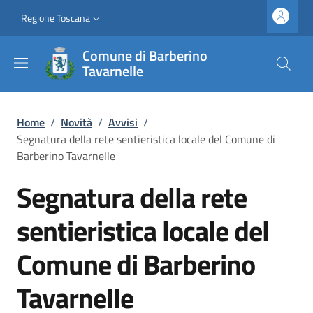
Salta al contenuto principale
Vai al contenuto del piè di pagina
Slim top
Regione Toscana
Comune di Barberino
Tavarnelle
Briciole di pane
Home
/
Novità
/
Avvisi
/
Segnatura della rete sentieristica locale del Comune di
Barberino Tavarnelle
Segnatura della rete
sentieristica locale del
Comune di Barberino
Tavarnelle