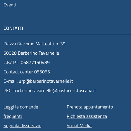
Eventi
CONTATTI
Piazza Giacomo Matteotti n. 39
50028 Barberino Tavarnelle
C.F./ P.I. 06877150489
Contact center 055055
E-mail: urp@barberinotavarnelle.it
PEC: barberinotavarnelle@postacert.toscana.it
Menu piè di pagina
Leggi le domande
Prenota appuntamento
frequenti
Richiesta assistenza
Segnala disservizio
Social Media