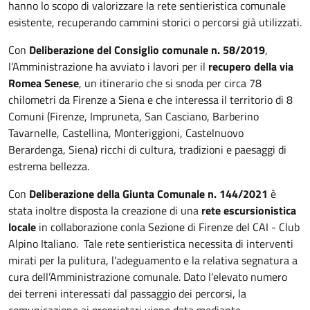
hanno lo scopo di valorizzare la rete sentieristica comunale
esistente, recuperando cammini storici o percorsi già utilizzati.
Con
Deliberazione
del
Consiglio comunale n. 58/2019
,
l’Amministrazione ha avviato i lavori per il
recupero della via
Romea Senese
, un itinerario che si snoda per circa 78
chilometri da Firenze a Siena e che interessa il territorio di 8
Comuni (Firenze, Impruneta, San Casciano, Barberino
Tavarnelle, Castellina, Monteriggioni, Castelnuovo
Berardenga, Siena) ricchi di cultura, tradizioni e paesaggi di
estrema bellezza.
Con
Deliberazione della Giunta Comunale n. 144/2021
è
stata inoltre disposta la creazione di una
rete escursionistica
locale
in collaborazione con
la Sezione di Firenze del CAI - Club
Alpino Italiano. Tale rete sentieristica
necessita di interventi
mirati per la pulitura, l’adeguamento e la relativa segnatura a
cura dell’Amministrazione comunale.
Dato l’elevato
numero
dei terreni interessati dal passaggio dei percorsi, la
comunicazione ai proprietari viene data mediante