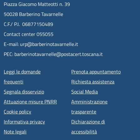
Piazza Giacomo Matteotti n. 39
50028 Barberino Tavarnelle
C.F./ P.I. 06877150489
Contact center 055055
E-mail: urp@barberinotavarnelle.it
PEC: barberinotavarnelle@postacert.toscana.it
Menu piè di pagina
Leggi le domande
Prenota appuntamento
frequenti
Richiesta assistenza
Segnala disservizio
Social Media
Attuazione misure PNRR
Amministrazione
Cookie policy
trasparente
Informativa privacy
Dichiarazione di
Note legali
accessibilità