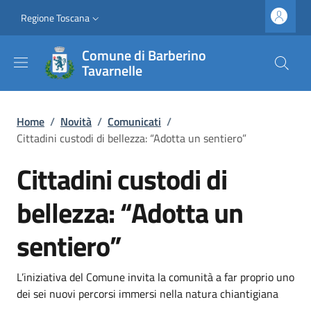
Salta al contenuto principale
Vai al contenuto del piè di pagina
Slim top
Regione Toscana
Comune di Barberino
Tavarnelle
Briciole di pane
Home
/
Novità
/
Comunicati
/
Cittadini custodi di bellezza: “Adotta un sentiero”
Cittadini custodi di
bellezza: “Adotta un
sentiero”
Dettagli
Descrizione breve
L’iniziativa del Comune invita la comunità a far proprio uno
dei sei nuovi percorsi immersi nella natura chiantigiana