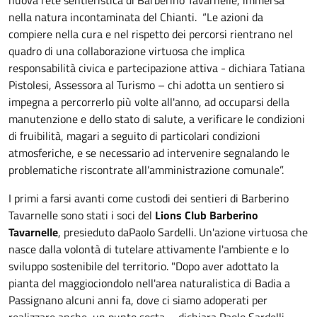
nella natura incontaminata del Chianti. “Le azioni da
compiere nella cura e nel rispetto dei percorsi rientrano nel
quadro di una collaborazione virtuosa che implica
responsabilità civica e partecipazione attiva - dichiara Tatiana
Pistolesi, Assessora al Turismo – chi adotta un sentiero si
impegna a percorrerlo più volte all'anno, ad occuparsi della
manutenzione e dello stato di salute, a verificare le condizioni
di fruibilità, magari a seguito di particolari condizioni
atmosferiche, e se necessario ad intervenire segnalando le
problematiche riscontrate all’amministrazione comunale”.
I primi a farsi avanti come custodi dei sentieri di Barberino
Tavarnelle sono stati i soci del
Lions Club Barberino
Tavarnelle
, presieduto da
Paolo Sardelli. Un'azione virtuosa che
nasce dalla volontà di tutelare attivamente l'ambiente e lo
sviluppo sostenibile del territorio. "Dopo aver adottato la
pianta del maggiociondolo nell'area naturalistica di Badia a
Passignano alcuni anni fa, dove ci siamo adoperati per
realizzare anche un punto sosta, - dichiara Paolo Sardelli –