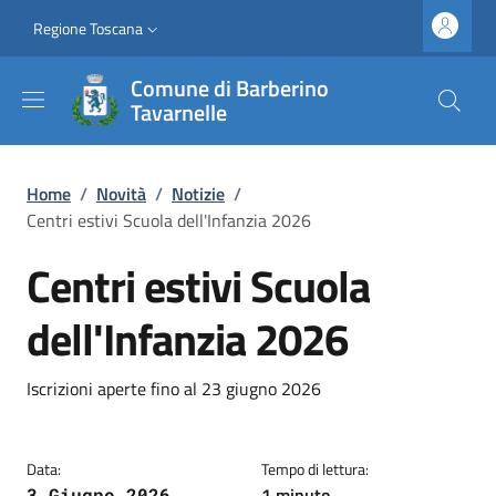
Salta al contenuto principale
Vai al contenuto del piè di pagina
Slim top
Regione Toscana
Comune di Barberino
Tavarnelle
Briciole di pane
Home
/
Novità
/
Notizie
/
Centri estivi Scuola dell'Infanzia 2026
Centri estivi Scuola
dell'Infanzia 2026
Dettagli
Descrizione breve
Iscrizioni aperte fino al 23 giugno 2026
Data:
Tempo di lettura:
1 minuto
3 Giugno 2026