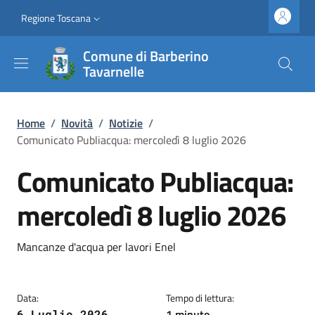
Salta al contenuto principale
Vai al contenuto del piè di pagina
Slim top
Regione Toscana
Comune di Barberino
Tavarnelle
Briciole di pane
Home
/
Novità
/
Notizie
/
Comunicato Publiacqua: mercoledì 8 luglio 2026
Comunicato Publiacqua:
mercoledì 8 luglio 2026
Dettagli
Descrizione breve
Mancanze d'acqua per lavori Enel
Data:
Tempo di lettura:
1 minuto
6 Luglio 2026