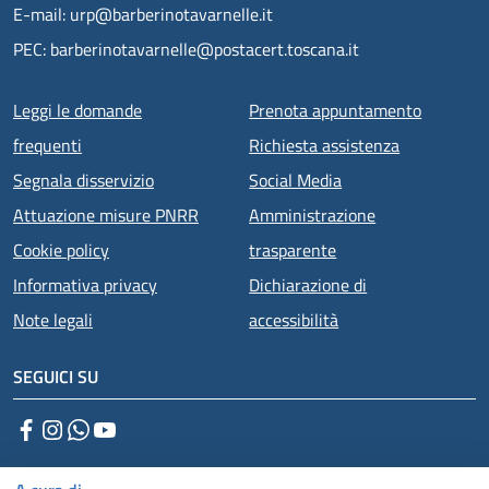
E-mail: urp@barberinotavarnelle.it
PEC: barberinotavarnelle@postacert.toscana.it
Menu piè di pagina
Leggi le domande
Prenota appuntamento
frequenti
Richiesta assistenza
Segnala disservizio
Social Media
Attuazione misure PNRR
Amministrazione
Cookie policy
trasparente
Informativa privacy
Dichiarazione di
Note legali
accessibilità
SEGUICI SU
Facebook
Instagram
WhatsApp
YouTube