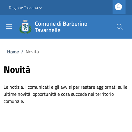
Salta al contenuto principale
Vai al contenuto del piè di pagina
Slim top
Regione Toscana
Comune di Barberino
Tavarnelle
Briciole di pane
Home
/
Novità
Novità
Le notizie, i comunicati e gli avvisi per restare aggiornati sulle
ultime novità, opportunità e cosa succede nel territorio
comunale.