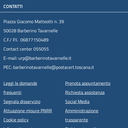
CONTATTI
Piazza Giacomo Matteotti n. 39
50028 Barberino Tavarnelle
C.F./ P.I. 06877150489
Contact center 055055
E-mail: urp@barberinotavarnelle.it
PEC: barberinotavarnelle@postacert.toscana.it
Menu piè di pagina
Leggi le domande
Prenota appuntamento
frequenti
Richiesta assistenza
Segnala disservizio
Social Media
Attuazione misure PNRR
Amministrazione
Cookie policy
trasparente