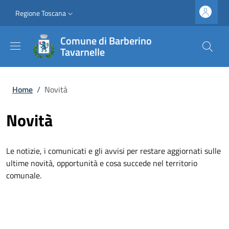
Salta al contenuto principale
Vai al contenuto del piè di pagina
Slim top
Regione Toscana
Comune di Barberino
Tavarnelle
Briciole di pane
Home
/
Novità
Novità
Le notizie, i comunicati e gli avvisi per restare aggiornati sulle
ultime novità, opportunità e cosa succede nel territorio
comunale.