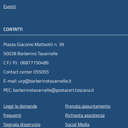
Eventi
CONTATTI
Piazza Giacomo Matteotti n. 39
50028 Barberino Tavarnelle
C.F./ P.I. 06877150489
Contact center 055055
E-mail: urp@barberinotavarnelle.it
PEC: barberinotavarnelle@postacert.toscana.it
Menu piè di pagina
Leggi le domande
Prenota appuntamento
frequenti
Richiesta assistenza
Segnala disservizio
Social Media