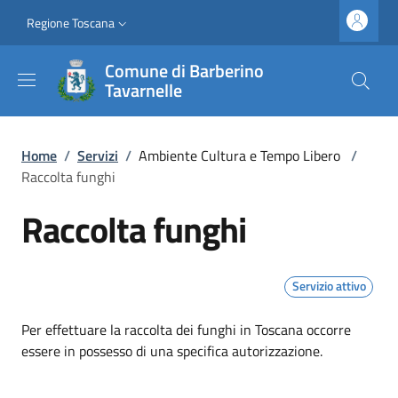
Salta al contenuto principale
Vai al contenuto del piè di pagina
Slim top
Regione Toscana
Comune di Barberino
Tavarnelle
Briciole di pane
Home
/
Servizi
/
Ambiente Cultura e Tempo Libero
/
Raccolta funghi
Raccolta funghi
Servizio attivo
Dettagli
Per effettuare la raccolta dei funghi in Toscana occorre
essere in possesso di una specifica autorizzazione.