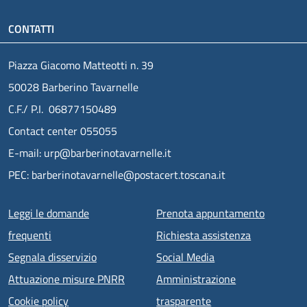
CONTATTI
Piazza Giacomo Matteotti n. 39
50028 Barberino Tavarnelle
C.F./ P.I. 06877150489
Contact center 055055
E-mail: urp@barberinotavarnelle.it
PEC: barberinotavarnelle@postacert.toscana.it
Menu piè di pagina
Leggi le domande
Prenota appuntamento
frequenti
Richiesta assistenza
Segnala disservizio
Social Media
Attuazione misure PNRR
Amministrazione
Cookie policy
trasparente