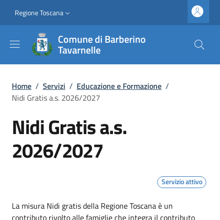
Salta al contenuto principale
Vai al contenuto del piè di pagina
Slim top
Regione Toscana
Comune di Barberino
Tavarnelle
Briciole di pane
Home
/
Servizi
/
Educazione e Formazione
/
Nidi Gratis a.s. 2026/2027
Nidi Gratis a.s.
2026/2027
Servizio attivo
Dettagli
La misura Nidi gratis della Regione Toscana è un
contributo rivolto alle famiglie che integra il contributo