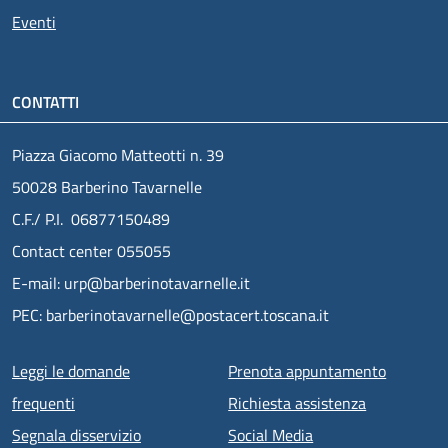
Eventi
CONTATTI
Piazza Giacomo Matteotti n. 39
50028 Barberino Tavarnelle
C.F./ P.I. 06877150489
Contact center 055055
E-mail: urp@barberinotavarnelle.it
PEC: barberinotavarnelle@postacert.toscana.it
Menu piè di pagina
Leggi le domande
Prenota appuntamento
frequenti
Richiesta assistenza
Segnala disservizio
Social Media