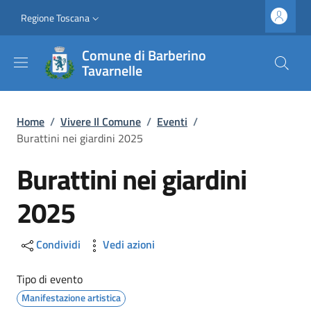
Salta al contenuto principale
Vai al contenuto del piè di pagina
Slim top
Regione Toscana
Comune di Barberino
Tavarnelle
Briciole di pane
Home
/
Vivere Il Comune
/
Eventi
/
Burattini nei giardini 2025
Burattini nei giardini
2025
Condividi
Vedi azioni
Tipo di evento
Manifestazione artistica