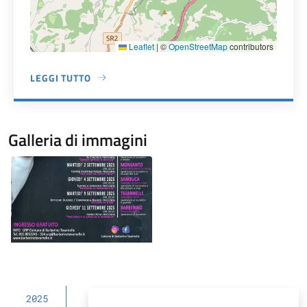
Leaflet
|
©
OpenStreetMap
contributors
LEGGI TUTTO
A PROPOSITO DI GIARDINI PUBBLICI BARBERINO VAL D'EL
Galleria di immagini
Image
2025