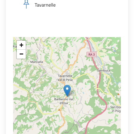
Tavarnelle
+
−