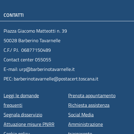
CONTATTI
Piazza Giacomo Matteotti n. 39
50028 Barberino Tavarnelle
C.F./ P.I. 06877150489
Contact center 055055
E-mail: urp@barberinotavarnelle.it
PEC: barberinotavarnelle@postacert.toscana.it
Menu piè di pagina
Leggi le domande
Prenota appuntamento
frequenti
Richiesta assistenza
Segnala disservizio
Social Media
Attuazione misure PNRR
Amministrazione
Cookie policy
trasparente