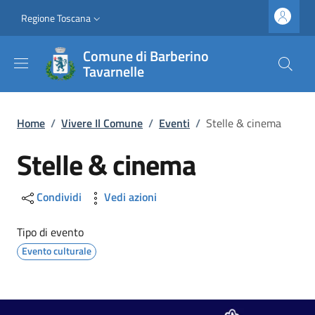
Salta al contenuto principale
Vai al contenuto del piè di pagina
Slim top
Regione Toscana
Comune di Barberino
Tavarnelle
Briciole di pane
Home
/
Vivere Il Comune
/
Eventi
/
Stelle & cinema
Stelle & cinema
Condividi
Vedi azioni
Tipo di evento
Evento culturale
Image