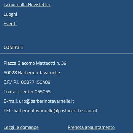
Iscriviti alla Newsletter
Luoghi
Eventi
CONTATTI
Piazza Giacomo Matteotti n. 39
50028 Barberino Tavarnelle
C.F./ P.I. 06877150489
Contact center 055055
E-mail: urp@barberinotavarnelle.it
PEC: barberinotavarnelle@postacert.toscana.it
Menu piè di pagina
Leggi le domande
Prenota appuntamento