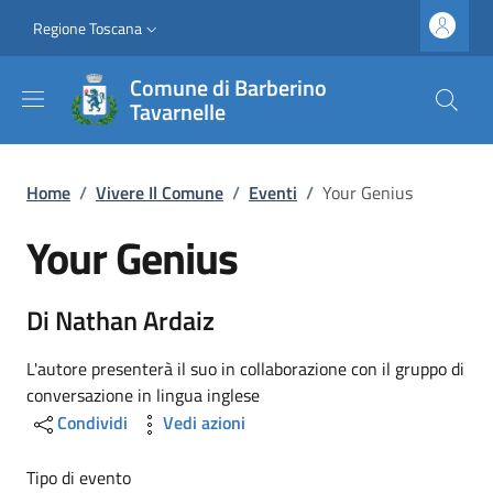
Salta al contenuto principale
Vai al contenuto del piè di pagina
Slim top
Regione Toscana
Comune di Barberino
Tavarnelle
Briciole di pane
Home
/
Vivere Il Comune
/
Eventi
/
Your Genius
Your Genius
Di Nathan Ardaiz
L'autore presenterà il suo in collaborazione con il gruppo di
conversazione in lingua inglese
Condividi
Vedi azioni
Tipo di evento