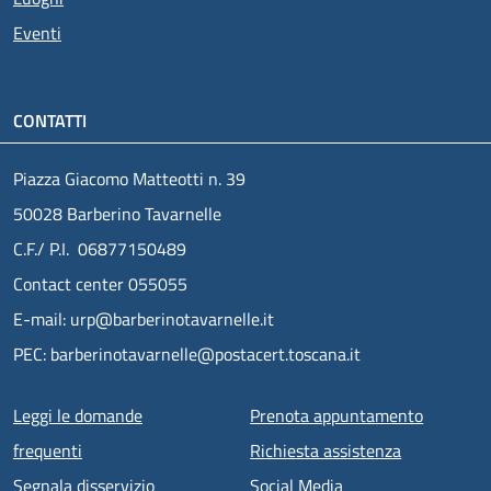
Eventi
CONTATTI
Piazza Giacomo Matteotti n. 39
50028 Barberino Tavarnelle
C.F./ P.I. 06877150489
Contact center 055055
E-mail: urp@barberinotavarnelle.it
PEC: barberinotavarnelle@postacert.toscana.it
Menu piè di pagina
Leggi le domande
Prenota appuntamento
frequenti
Richiesta assistenza
Segnala disservizio
Social Media