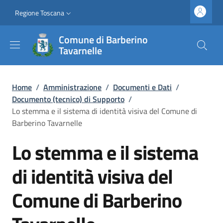
Salta al contenuto principale
Vai al contenuto del piè di pagina
Slim top
Regione Toscana
Comune di Barberino
Tavarnelle
Briciole di pane
Home
/
Amministrazione
/
Documenti e Dati
/
Documento (tecnico) di Supporto
/
Lo stemma e il sistema di identità visiva del Comune di
Barberino Tavarnelle
Lo stemma e il sistema
di identità visiva del
Comune di Barberino