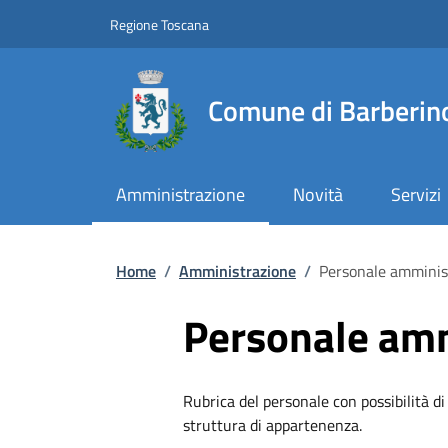
Slim top
Salta al contenuto principale
Vai al contenuto del piè di pagina
Regione Toscana
Comune di Barberino
Amministrazione
Novità
Servizi
Briciole di pane
Home
/
Amministrazione
/
Personale amminis
Personale amm
Rubrica del personale con possibilità di
struttura di appartenenza.