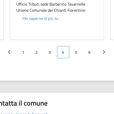
Ufficio Tributi sede Barberino Tavarnelle
Unione Comunale del Chianti Fiorentino
Paola Cerrini
Per saperne di più su
1
2
3
4
5
6
Pagina precedente
Pagina
Pagina
Pagina
Pagina attuale
Pagina
Pagina
Pagin
ntatta il comune