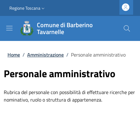
Salta al contenuto principale
Vai al contenuto del piè di pagina
Slim top
Regione Toscana
Comune di Barberino
Tavarnelle
Briciole di pane
Home
/
Amministrazione
/
Personale amministrativo
Personale amministrativo
Rubrica del personale con possibilità di effettuare ricerche per
nominativo, ruolo o struttura di appartenenza.