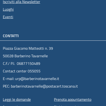
Iscriviti alla Newsletter
Luoghi
Eventi
CONTATTI
Piazza Giacomo Matteotti n. 39
50028 Barberino Tavarnelle
C.F./ P.I. 06877150489
Contact center 055055
E-mail: urp@barberinotavarnelle.it
PEC: barberinotavarnelle@postacert.toscana.it
Menu piè di pagina
Leggi le domande
Prenota appuntamento