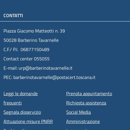
CONTATTI
Piazza Giacomo Matteotti n. 39
50028 Barberino Tavarnelle
C.F./ P.I. 06877150489
Contact center 055055
E-mail: urp@barberinotavarnelle.it
PEC: barberinotavarnelle@postacert.toscana.it
Menu piè di pagina
Leggi le domande
Prenota appuntamento
frequenti
Richiesta assistenza
Segnala disservizio
Social Media
Attuazione misure PNRR
Amministrazione