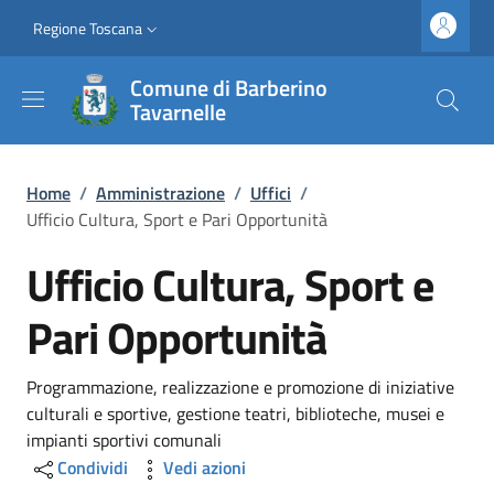
Salta al contenuto principale
Vai al contenuto del piè di pagina
Slim top
Regione Toscana
Comune di Barberino
Tavarnelle
Briciole di pane
Home
/
Amministrazione
/
Uffici
/
Ufficio Cultura, Sport e Pari Opportunità
Ufficio Cultura, Sport e
Pari Opportunità
Dettagli
Programmazione, realizzazione e promozione di iniziative
culturali e sportive, gestione teatri, biblioteche, musei e
impianti sportivi comunali
Condividi
Vedi azioni