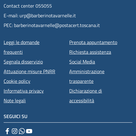
Contact center 055055
E-mail: urp@barberinotavarnelle.it
PEC: barberinotavarnelle@postacert.toscana.it
Menu piè di pagina
Leggi le domande
Prenota appuntamento
frequenti
Richiesta assistenza
Segnala disservizio
Social Media
Attuazione misure PNRR
Amministrazione
Cookie policy
trasparente
Informativa privacy
Dichiarazione di
Note legali
accessibilità
SEGUICI SU
Facebook
Instagram
WhatsApp
YouTube