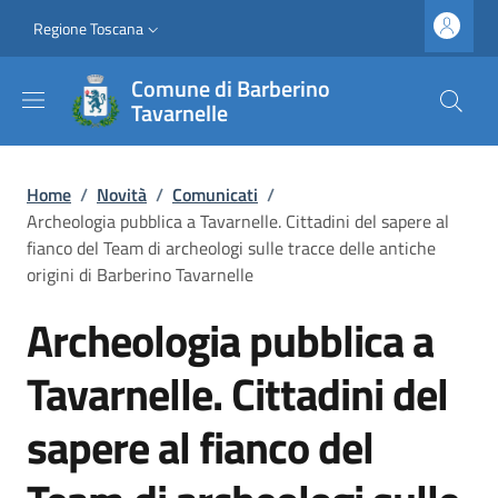
Salta al contenuto principale
Vai al contenuto del piè di pagina
Slim top
Regione Toscana
Comune di Barberino
Tavarnelle
Briciole di pane
Home
/
Novità
/
Comunicati
/
Archeologia pubblica a Tavarnelle. Cittadini del sapere al
fianco del Team di archeologi sulle tracce delle antiche
origini di Barberino Tavarnelle
Archeologia pubblica a
Tavarnelle. Cittadini del
sapere al fianco del