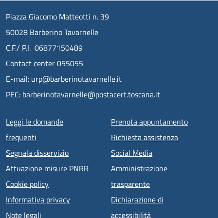
Piazza Giacomo Matteotti n. 39
50028 Barberino Tavarnelle
C.F./ P.I. 06877150489
Contact center 055055
E-mail: urp@barberinotavarnelle.it
PEC: barberinotavarnelle@postacert.toscana.it
Menu piè di pagina
Leggi le domande
Prenota appuntamento
frequenti
Richiesta assistenza
Segnala disservizio
Social Media
Attuazione misure PNRR
Amministrazione
Cookie policy
trasparente
Informativa privacy
Dichiarazione di
Note legali
accessibilità