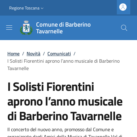
Salta al contenuto principale
Vai al contenuto del piè di pagina
Slim top
Regione Toscana
Comune di Barberino
Tavarnelle
Briciole di pane
Home
/
Novità
/
Comunicati
/
I Solisti Fiorentini aprono l’anno musicale di Barberino
Tavarnelle
I Solisti Fiorentini
aprono l’anno musicale
di Barberino Tavarnelle
Dettagli
Descrizione breve
Il concerto del nuovo anno, promosso dal Comune e
organizzato dagli Amici della Musica di Tavarnelle Val di