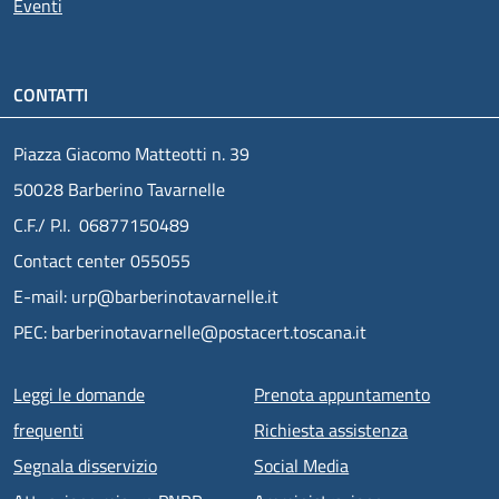
Eventi
CONTATTI
Piazza Giacomo Matteotti n. 39
50028 Barberino Tavarnelle
C.F./ P.I. 06877150489
Contact center 055055
E-mail: urp@barberinotavarnelle.it
PEC: barberinotavarnelle@postacert.toscana.it
Menu piè di pagina
Leggi le domande
Prenota appuntamento
frequenti
Richiesta assistenza
Segnala disservizio
Social Media