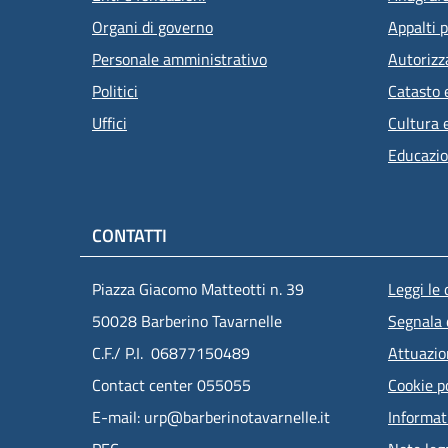
Organi di governo
Appalti p
Personale amministrativo
Autorizz
Politici
Catasto 
Uffici
Cultura 
Educazio
CONTATTI
Men
Piazza Giacomo Matteotti n. 39
Leggi le
50028 Barberino Tavarnelle
Segnala 
C.F./ P.I. 06877150489
Attuazi
Contact center 055055
Cookie p
E-mail: urp@barberinotavarnelle.it
Informat