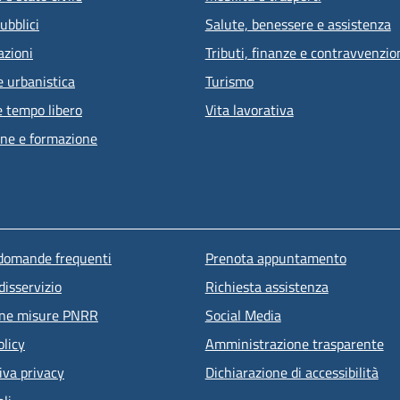
ubblici
Salute, benessere e assistenza
azioni
Tributi, finanze e contravvenzio
e urbanistica
Turismo
e tempo libero
Vita lavorativa
ne e formazione
u piè di pagina
 domande frequenti
Prenota appuntamento
disservizio
Richiesta assistenza
one misure PNRR
Social Media
olicy
Amministrazione trasparente
iva privacy
Dichiarazione di accessibilità