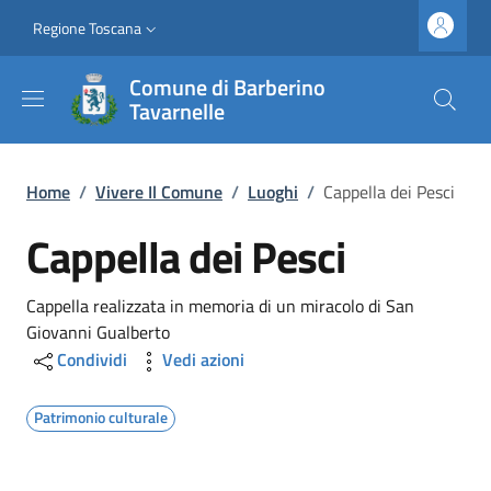
Salta al contenuto principale
Vai al contenuto del piè di pagina
Slim top
Regione Toscana
Comune di Barberino
Tavarnelle
Briciole di pane
Home
/
Vivere Il Comune
/
Luoghi
/
Cappella dei Pesci
Cappella dei Pesci
Dettagli
Cappella realizzata in memoria di un miracolo di San
Giovanni Gualberto
Condividi
Vedi azioni
Patrimonio culturale