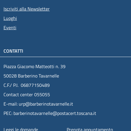
Iscriviti alla Newsletter
Luoghi
Eventi
CONTATTI
Piazza Giacomo Matteotti n. 39
50028 Barberino Tavarnelle
C.F./ P.I. 06877150489
Contact center 055055
E-mail: urp@barberinotavarnelle.it
PEC: barberinotavarnelle@postacert.toscana.it
Menu piè di pagina
Leggi le domande
Prenota appuntamento