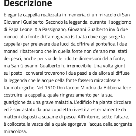
Descrizione
Elegante cappella realizzata in memoria di un miracolo di San
Giovanni Gualberto. Secondo la leggenda, durante il soggiorno
di Papa Leone IX a Passignano, Giovanni Gualberto inviò due
monaci alla fonte di Camugnana (situata dove oggi sorge la
cappella) per prelevare due lucci da offrire al pontefice. I due
monaci ribatterono che in quella fonte non c'erano mai stati
dei pesci, anche per via delle ridotte dimensioni della fonte,
ma San Giovanni Gualberto fu irremovibile. Una volta giunti
sul posto i conversi trovarono i due pesci e da allora si diffuse
la leggenda che le acque della fonte fossero miracolose e
taumaturgiche. Nel 1510 Don Iacopo Mindria da Bibbiena fece
costruire la cappella, quale ringraziamento per la sua
guarigione da una grave malattia. L'edificio ha pianta circolare
ed è sovrastato da una cupoletta rivestita esternamente da
mattoni disposti a squame di pesce. All'interno, sotto l'altare,
è collocata la vasca dalla quale sgorgava l'acqua della sorgente
miracolosa.