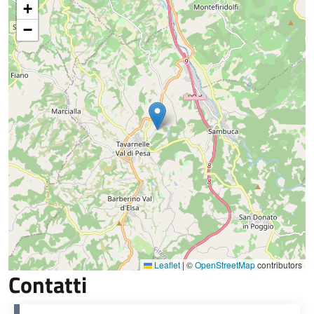
+
−
Leaflet
|
©
OpenStreetMap
contributors
Contatti