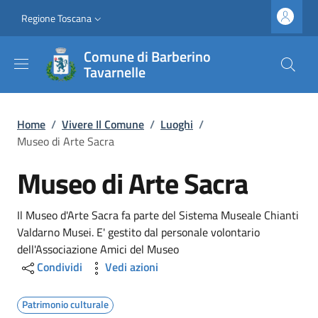
Salta al contenuto principale
Vai al contenuto del piè di pagina
Slim top
Regione Toscana
Comune di Barberino
Tavarnelle
Briciole di pane
Home
/
Vivere Il Comune
/
Luoghi
/
Museo di Arte Sacra
Museo di Arte Sacra
Dettagli
Il Museo d'Arte Sacra fa parte del Sistema Museale Chianti
Valdarno Musei. E' gestito dal personale volontario
dell'Associazione Amici del Museo
Condividi
Vedi azioni
Patrimonio culturale