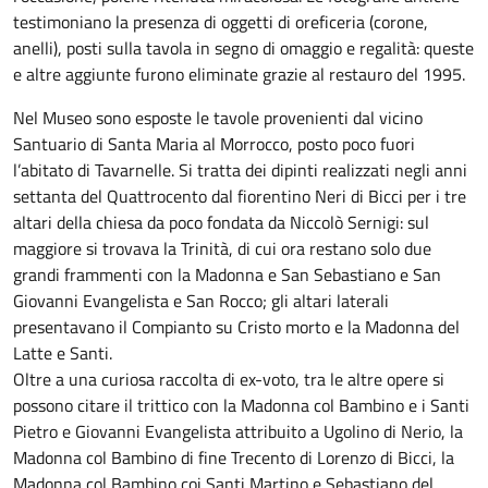
testimoniano la presenza di oggetti di oreficeria (corone,
anelli), posti sulla tavola in segno di omaggio e regalità: queste
e altre aggiunte furono eliminate grazie al restauro del 1995.
Nel Museo sono esposte le tavole provenienti dal vicino
Santuario di Santa Maria al Morrocco, posto poco fuori
l’abitato di Tavarnelle. Si tratta dei dipinti realizzati negli anni
settanta del Quattrocento dal fiorentino Neri di Bicci per i tre
altari della chiesa da poco fondata da Niccolò Sernigi: sul
maggiore si trovava la Trinità, di cui ora restano solo due
grandi frammenti con la Madonna e San Sebastiano e San
Giovanni Evangelista e San Rocco; gli altari laterali
presentavano il Compianto su Cristo morto e la Madonna del
Latte e Santi.
Oltre a una curiosa raccolta di ex-voto, tra le altre opere si
possono citare il trittico con la Madonna col Bambino e i Santi
Pietro e Giovanni Evangelista attribuito a Ugolino di Nerio, la
Madonna col Bambino di fine Trecento di Lorenzo di Bicci, la
Madonna col Bambino coi Santi Martino e Sebastiano del