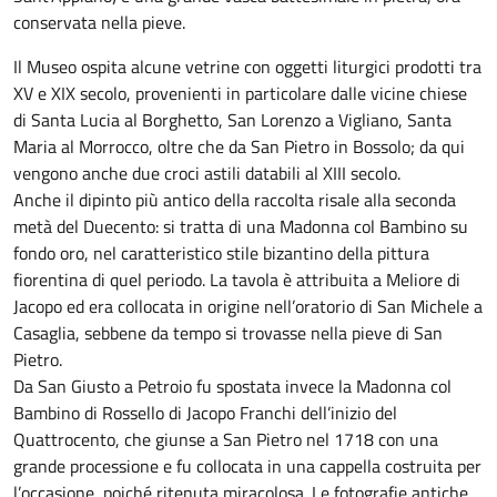
conservata nella pieve.
Il Museo ospita alcune vetrine con oggetti liturgici prodotti tra
XV e XIX secolo, provenienti in particolare dalle vicine chiese
di Santa Lucia al Borghetto, San Lorenzo a Vigliano, Santa
Maria al Morrocco, oltre che da San Pietro in Bossolo; da qui
vengono anche due croci astili databili al XIII secolo.
Anche il dipinto più antico della raccolta risale alla seconda
metà del Duecento: si tratta di una Madonna col Bambino su
fondo oro, nel caratteristico stile bizantino della pittura
fiorentina di quel periodo. La tavola è attribuita a Meliore di
Jacopo ed era collocata in origine nell’oratorio di San Michele a
Casaglia, sebbene da tempo si trovasse nella pieve di San
Pietro.
Da San Giusto a Petroio fu spostata invece la Madonna col
Bambino di Rossello di Jacopo Franchi dell’inizio del
Quattrocento, che giunse a San Pietro nel 1718 con una
grande processione e fu collocata in una cappella costruita per
l’occasione, poiché ritenuta miracolosa. Le fotografie antiche