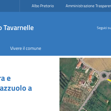
avarnelle
Albo Pretorio
Amministrazione Traspare
 Tavarnelle
Seguici s
Vivere il comune
a
Image
ra e
lazzuolo a