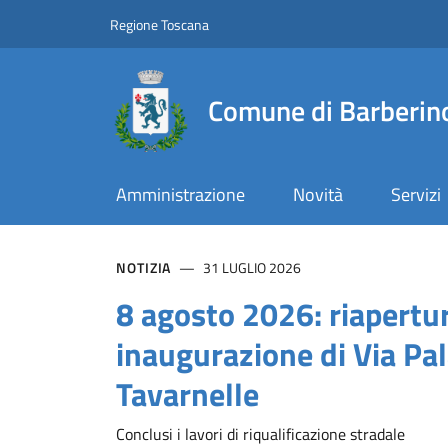
Comune di Barberino T
Slim top
Salta al contenuto principale
Vai al contenuto del piè di pagina
Regione Toscana
Comune di Barberino
Amministrazione
Novità
Servizi
Contenuti in evidenz
NOTIZIA
31 LUGLIO 2026
8 agosto 2026: riapertu
inaugurazione di Via Pa
Tavarnelle
Conclusi i lavori di riqualificazione stradale