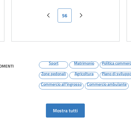
Pagina attuale
56
Pagina precedente
Pagina successiva
Sport
Matrimonio
Politica commerc
GOMENTI
Zone pedonali
Agricoltura
Piano di svilupp
Commercio all'ingrosso
Commercio ambulante
Mostra tutti