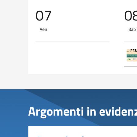
07
0
Ven
Sab
Argomenti in eviden