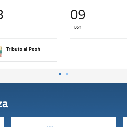
8
09
Dom
Tributo ai Pooh
za