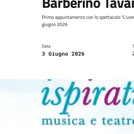
Barberino Tava
Dettagli
Descrizione breve
Primo appuntamento con lo spettacolo "L'uomo
giugno 2026
Data:
3 Giugno 2026
Image