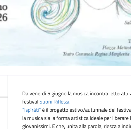
Descrizione
Da venerdì 5 giugno la musica incontra letteratu
festival
Suoni Riflessi.
“Ispìràti”
è il progetto estivo/autunnale del festiv
la musica sia la forma artistica ideale per liberare 
giovanissimi. E che, unita alla parola, riesca a ind