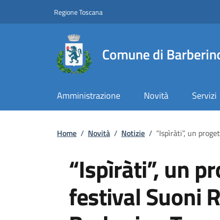
Slim top
Salta al contenuto principale
Vai al contenuto del piè di pagina
Regione Toscana
Comune di Barberino
Amministrazione
Novità
Servizi
Briciole di pane
Home
/
Novità
/
Notizie
/
“Ispìràti”, un proge
“Ispìràti”, un p
festival Suoni R