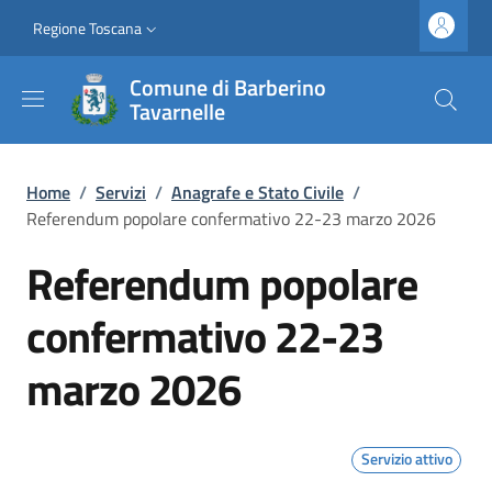
Salta al contenuto principale
Vai al contenuto del piè di pagina
Slim top
Regione Toscana
Comune di Barberino
Tavarnelle
Briciole di pane
Home
/
Servizi
/
Anagrafe e Stato Civile
/
Referendum popolare confermativo 22-23 marzo 2026
Referendum popolare
confermativo 22-23
marzo 2026
Servizio attivo