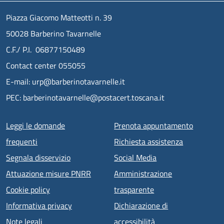
Piazza Giacomo Matteotti n. 39
50028 Barberino Tavarnelle
C.F./ P.I. 06877150489
Contact center 055055
E-mail: urp@barberinotavarnelle.it
PEC: barberinotavarnelle@postacert.toscana.it
Menu piè di pagina
Leggi le domande
Prenota appuntamento
frequenti
Richiesta assistenza
Segnala disservizio
Social Media
Attuazione misure PNRR
Amministrazione
Cookie policy
trasparente
Informativa privacy
Dichiarazione di
Note legali
accessibilità