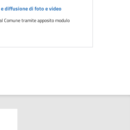
e diffusione di foto e video
a al Comune tramite apposito modulo
 per riproduzione e diffusione di foto e video