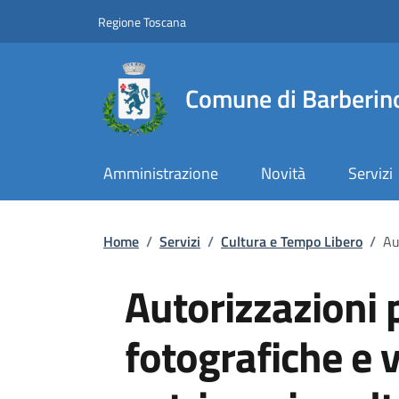
Slim top
Salta al contenuto principale
Vai al contenuto del piè di pagina
Regione Toscana
Comune di Barberino
Amministrazione
Novità
Servizi
Briciole di pane
Home
/
Servizi
/
Cultura e Tempo Libero
/
Au
Autorizzazioni 
fotografiche e 