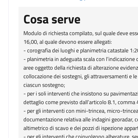
Cosa serve
Modulo di richiesta compilato, sul quale deve es
16,00, al quale devono essere allegati:
- corografia dei luoghi e planimetria catastale 1:
- planimetria in adeguata scala con l’indicazione del
aree oggetto della richiesta di alterazione evidenzi
collocazione dei sostegni, gli attraversamenti e le
ciascun sostegno;
- per i soli interventi che insistono su pavimentazi
dettaglio come previsto dall’articolo 8.1, comma
- per gli interventi con mini-trincea, micro-trince
documentazione relativa alle indagini georadar, c
altimetrico di scavo e dei pozzi di ispezione appart
- per gli interventi che coinvolgono alberature, s