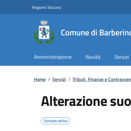
Slim top
Salta al contenuto principale
Vai al contenuto del piè di pagina
Regione Toscana
Comune di Barberino
Amministrazione
Novità
Servizi
Briciole di pane
Home
/
Servizi
/
Tributi, Finanze e Contravven
Alterazione suo
Servizio attivo