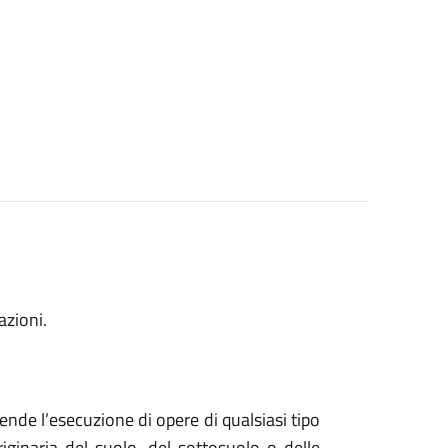
azioni.
tende l’esecuzione di opere di qualsiasi tipo
iginaria del suolo, del sottosuolo o delle