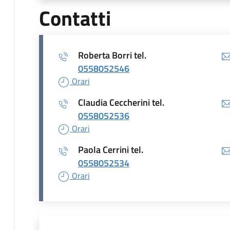
Contatti
Roberta Borri tel.
0558052546
Orari
Claudia Ceccherini tel.
0558052536
Orari
Paola Cerrini tel.
0558052534
Orari
Unità organizzativa r