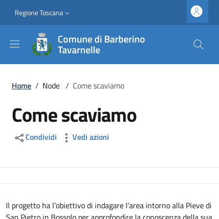
Salta al contenuto principale
Vai al contenuto del piè di pagina
Slim top
Regione Toscana
Comune di Barberino
Tavarnelle
Briciole di pane
Home
/
Node
/
Come scaviamo
Come scaviamo
Condividi
Vedi azioni
Il progetto ha l’obiettivo di indagare l’area intorno alla Pieve di
San Pietro in Bossolo per approfondire la conoscenza della sua