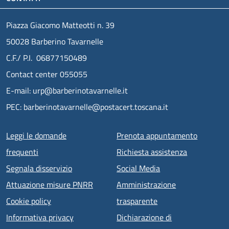
Piazza Giacomo Matteotti n. 39
50028 Barberino Tavarnelle
C.F./ P.I. 06877150489
Contact center 055055
E-mail: urp@barberinotavarnelle.it
PEC: barberinotavarnelle@postacert.toscana.it
Menu piè di pagina
Leggi le domande
Prenota appuntamento
frequenti
Richiesta assistenza
Segnala disservizio
Social Media
Attuazione misure PNRR
Amministrazione
Cookie policy
trasparente
Informativa privacy
Dichiarazione di