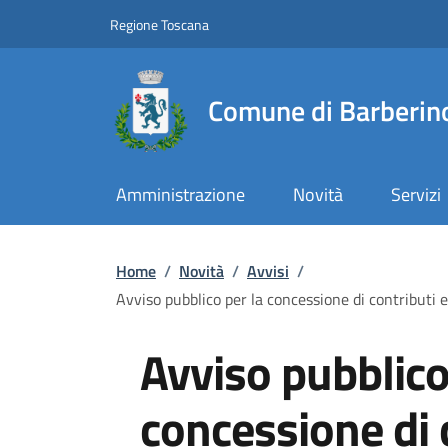
Slim top
Salta al contenuto principale
Vai al contenuto del piè di pagina
Regione Toscana
Comune di Barberino
Amministrazione
Novità
Servizi
Briciole di pane
Home
/
Novità
/
Avvisi
/
Avviso pubblico per la concessione di contributi 
Avviso pubblico
concessione di 