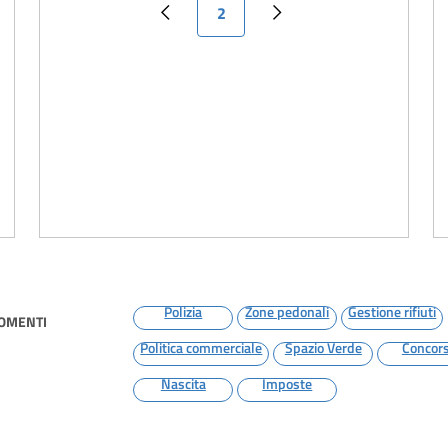
Pagina attuale
2
Pagina precedente
Pagina successiva
a
Polizia
Zone pedonali
Gestione rifiuti
GOMENTI
Politica commerciale
Spazio Verde
Concors
Nascita
Imposte