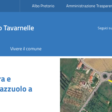
avarnelle
Albo Pretorio
Amministrazione Traspare
 Tavarnelle
Seguici s
Vivere il comune
a
Image
ra e
lazzuolo a