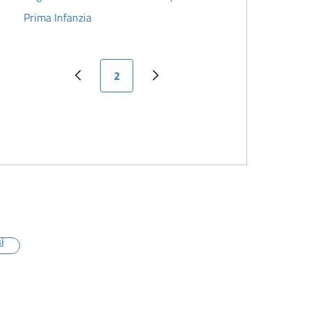
Prima Infanzia
Pagina attuale
2
Pagina precedente
Pagina successiva
i