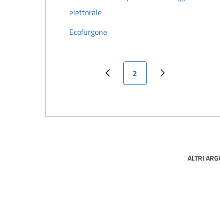
elettorale
Ecofurgone
Pagina attuale
2
Pagina precedente
Pagina successiv
ALTRI AR