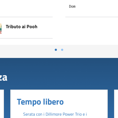
Dom
Tributo ai Pooh
za
Tempo libero
Serata con i Dillimore Power Trio e i