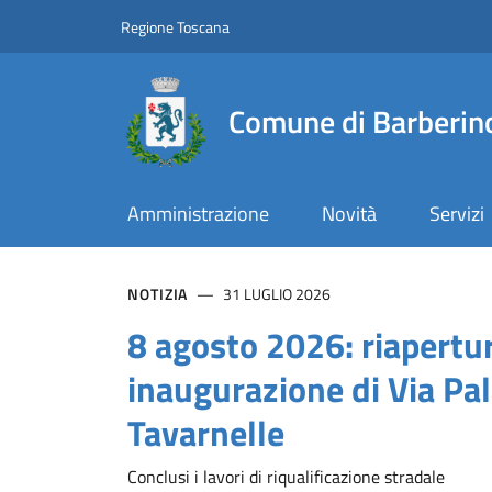
Comune di Barberino T
Slim top
Salta al contenuto principale
Vai al contenuto del piè di pagina
Regione Toscana
Comune di Barberino
Amministrazione
Novità
Servizi
Contenuti in evidenz
NOTIZIA
31 LUGLIO 2026
8 agosto 2026: riapertu
inaugurazione di Via Pa
Tavarnelle
Conclusi i lavori di riqualificazione stradale