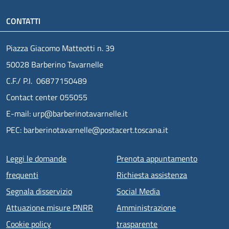
CONTATTI
Piazza Giacomo Matteotti n. 39
50028 Barberino Tavarnelle
C.F./ P.I. 06877150489
Contact center 055055
E-mail: urp@barberinotavarnelle.it
PEC: barberinotavarnelle@postacert.toscana.it
Menu piè di pagina
Leggi le domande
Prenota appuntamento
frequenti
Richiesta assistenza
Segnala disservizio
Social Media
Attuazione misure PNRR
Amministrazione
Cookie policy
trasparente