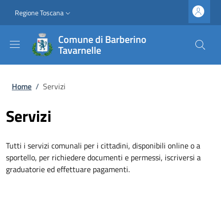
Salta al contenuto principale
Vai al contenuto del piè di pagina
Slim top
Regione Toscana
Comune di Barberino
Tavarnelle
Briciole di pane
Home
/
Servizi
Servizi
Tutti i servizi comunali per i cittadini, disponibili online o a
sportello, per richiedere documenti e permessi, iscriversi a
graduatorie ed effettuare pagamenti.